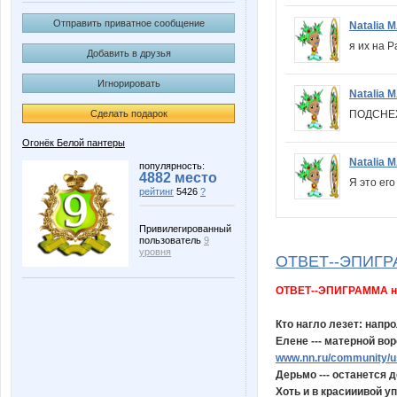
Отправить приватное сообщение
Natalia 
я их на Р
Добавить в друзья
Игнорировать
Natalia 
ПОДСНЕЖ
Сделать подарок
Огонёк Белой пантеры
Natalia 
популярность:
4882 место
Я это его
рейтинг
5426
?
Привилегированный
пользователь
9
уровня
ОТВЕТ--ЭПИГРАМ
ОТВЕТ--ЭПИГРАММА на 
Кто нагло лезет: напрол
Елене --- матерной воро
www.nn.ru/community/us
Дерьмо --- останется 
Хоть и в красииивой уп