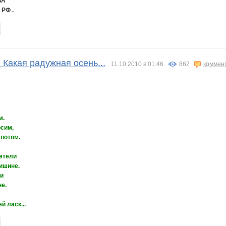
ВА
 РФ .
акая радужная осень...
11.10.2010 в 01:46
862
коммен
м.
осим,
 потом.
етели
тишине.
ли
е.
й ласк...