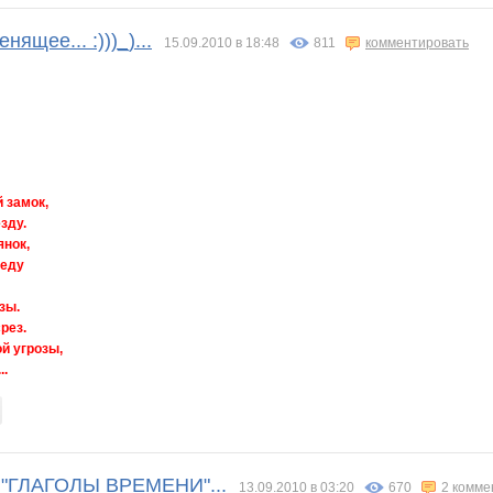
ящее... :)))_)...
15.09.2010 в 18:48
811
комментировать
 замок,
зду.
янок,
веду
зы.
рез.
й угрозы,
..
и "ГЛАГОЛЫ ВРЕМЕНИ"...
13.09.2010 в 03:20
670
2 комме