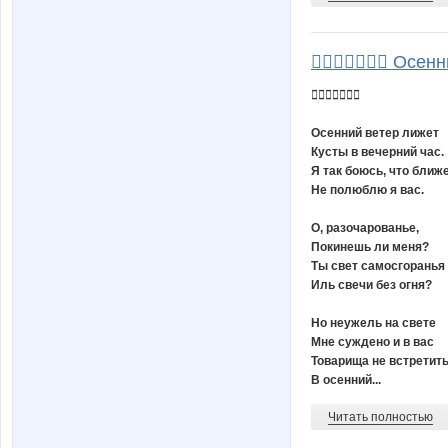
 Осенний

Осенний ветер лижет
Кусты в вечерний час.
Я так боюсь, что ближ
Не полюблю я вас.
О, разочарованье,
Покинешь ли меня?
Ты свет самосгоранья
Иль свечи без огня?
Но неужель на свете
Мне суждено и в вас
Товарища не встретит
В осенний...
Читать полностью