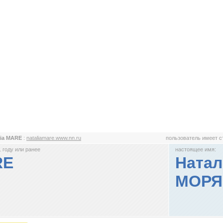
lia MARE
:
nataliamare.www.nn.ru
пользователь имеет 
 году или ранее
настоящее имя:
RE
Натал
МОРЯ