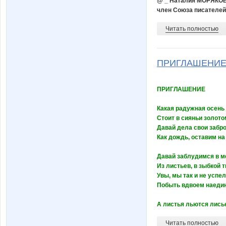
@ _ Наталия МОРЯКО
член Союза писателей
Читать полностью
ПРИГЛАШЕНИЕ К
ПРИГЛАШЕНИЕ
Какая радужная осень
Стоит в сияньи золото
Давай дела свои забр
Как дождь, оставим на
Давай заблудимся в м
Из листьев, в зыбкой 
Увы, мы так и не успе
Побыть вдвоем наедин
А листья льются лисье
Читать полностью