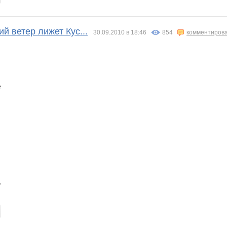
 ветер лижет Кус...
30.09.2010 в 18:46
854
комментиров
е
ь