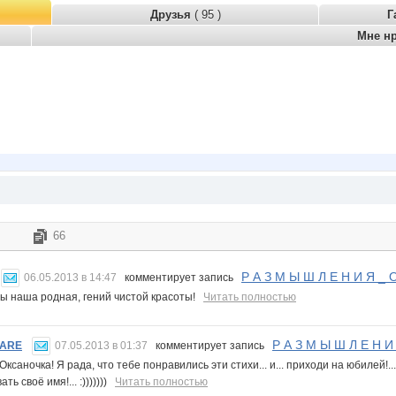
Друзья
( 95 )
Г
Мне н
66
Р А З М Ы Ш Л Е Н И Я _ О 
06.05.2013 в 14:47
комментирует запись
ты наша родная, гений чистой красоты!
Читать полностью
Р А З М Ы Ш Л Е Н И Я
MARE
07.05.2013 в 01:37
комментирует запись
ксаночка! Я рада, что тебе понравились эти стихи... и... приходи на юбилей!...
ть своё имя!... :)))))))
Читать полностью