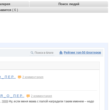
алерея
Поиск людей
равится
( 6 )
Рейтинг топ-50 блоггеров
_ П Е Р...
2 комментария
 _ О _ П Е Р...
2 комментария
..:)))))) Ну, если меня мама с папой наградили таким именем -- надо