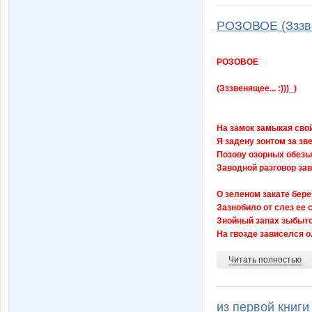
РОЗОВОЕ (Зззвен
РОЗОВОЕ
(Зззвенящее... :)))_)
На замок замыкая свой
Я задену зонтом за зве
Позову озорных обезь
Заводной разговор за
О зеленом закате бере
Зазнобило от слез ее с
Знойный запах зыбыто
На гвозде зависелся о.
Читать полностью
из первой книг