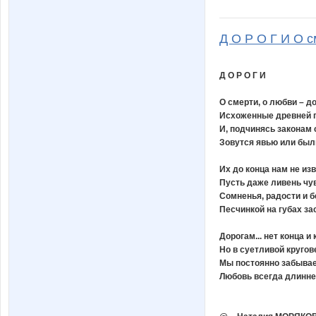
Д О Р О Г И О с
Д О Р О Г И
О смерти, о любви – до
Исхоженные древней 
И, подчинясь законам 
Зовутся явью или был
Их до конца нам не из
Пусть даже ливень чу
Сомненья, радости и 
Песчинкой на губах за
Дорогам... нет конца и 
Но в суетливой кругов
Мы постоянно забыва
Любовь всегда длинне