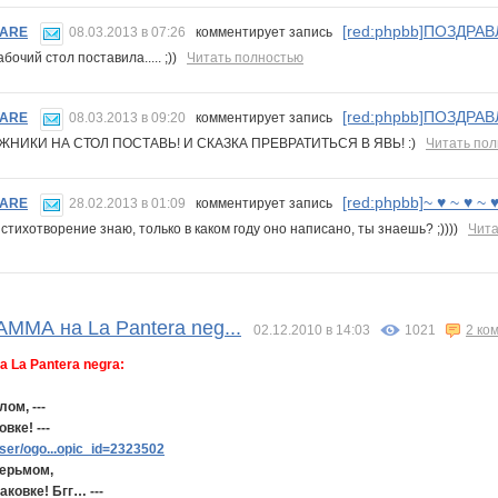
[red:phpbb]ПОЗДРА
MARE
08.03.2013 в 07:26
комментирует запись
абочий стол поставила..... ;))
Читать полностью
[red:phpbb]ПОЗДРА
MARE
08.03.2013 в 09:20
комментирует запись
НИКИ НА СТОЛ ПОСТАВЬ! И СКАЗКА ПРЕВРАТИТЬСЯ В ЯВЬ! :)
Читать по
[red:phpbb]~ ♥ ~ ♥ ~ ♥
MARE
28.02.2013 в 01:09
комментирует запись
 стихотворение знаю, только в каком году оно написано, ты знаешь? ;))))
Чита
МА на La Pantera neg...
02.12.2010 в 14:03
1021
2 ко
La Pantera negra:
ом, ---
вке! ---
er/ogo...opic_id=2323502
дерьмом,
аковке! Бгг… ---