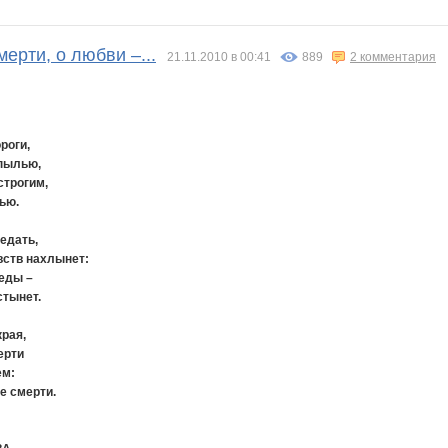
мерти, о любви –...
21.11.2010 в 00:41
889
2 комментария
роги,
пылью,
строгим,
ью.
ведать,
вств нахлынет:
беды –
стынет.
края,
ерти
ем:
е смерти.