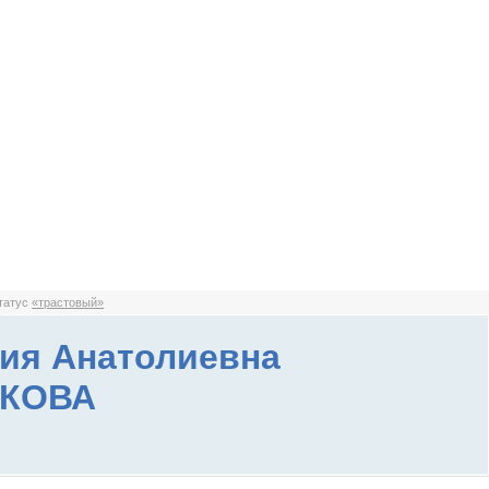
статус
«трастовый»
ия Анатолиевна
КОВА