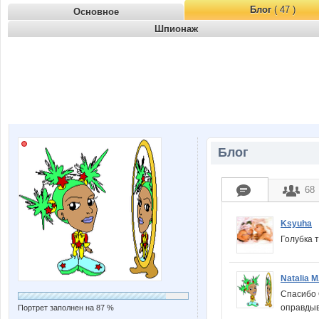
Блог
( 47 )
Основное
Шпионаж
Блог
68
Ksyuha
Голубка 
Natalia 
Спасибо О
оправдыва
Портрет заполнен на 87 %