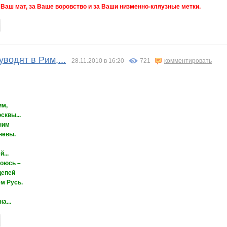
 Ваш мат, за Ваше воровство и за Ваши низменно-кляузные метки.
 уводят в Рим,...
28.11.2010 в 16:20
721
комментировать
им,
сквы...
ним
невы.
...
боюсь –
цепей
м Русь.
а...