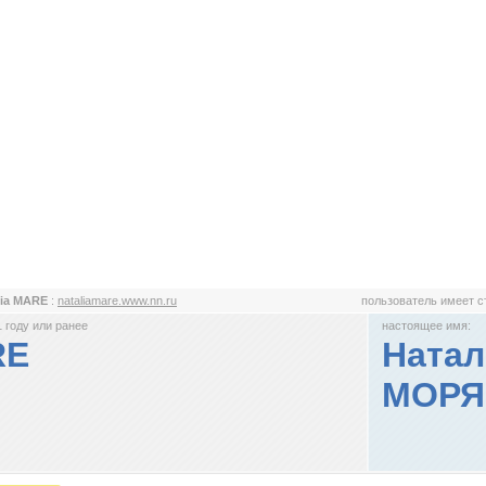
lia MARE
:
nataliamare.www.nn.ru
пользователь имеет 
 году или ранее
настоящее имя:
RE
Натал
МОРЯ