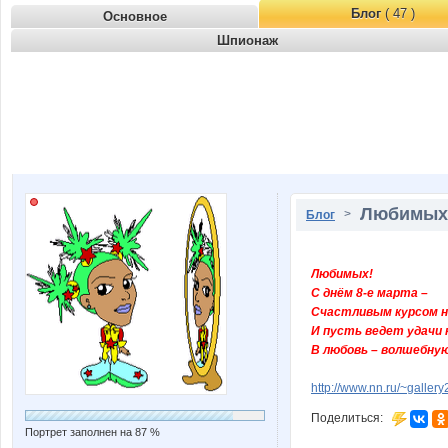
Блог
( 47 )
Основное
Шпионаж
Любимых! 
>
Блог
Любимых!
С днём 8-е марта –
Счастливым курсом н
И пусть ведет удачи
В любовь – волшебную 
http://www.nn.ru/~gall
Поделиться:
Портрет заполнен на 87 %