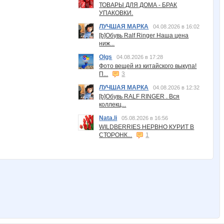
ТОВАРЫ ДЛЯ ДОМА - БРАК
УПАКОВКИ.
ЛУЧШАЯ МАРКА
04.08.2026 в 16:02
[b]Обувь Ralf Ringer Наша цена
ниж...
Olgs
04.08.2026 в 17:28
Фото вещей из китайского выкупа!
П...
3
ЛУЧШАЯ МАРКА
04.08.2026 в 12:32
[b]Обувь RALF RINGER . Вся
коллекц...
Nata.li
05.08.2026 в 16:56
WILDBERRIES НЕРВНО КУРИТ В
СТОРОНК...
1