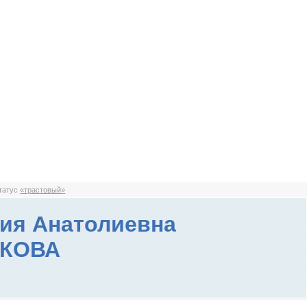
статус
«трастовый»
ия Анатолиевна
КОВА