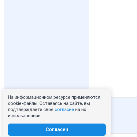
На информационном ресурсе применяются
Статистика портрета:
cookie-файлы. Оставаясь на сайте, вы
подтверждаете свое
согласие
на их
сейчас просматривают портрет - 0
использование.
зарегистрированные пользователи
посетившие портрет за 7 дней - 0
Согласен