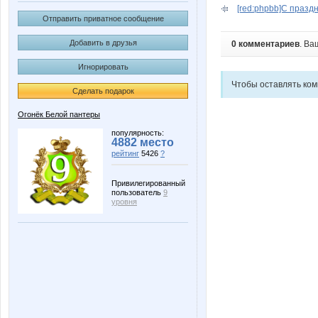
[red:phpbb]С празд
Отправить приватное сообщение
Добавить в друзья
0 комментариев
. Ва
Игнорировать
Чтобы оставлять ко
Сделать подарок
Огонёк Белой пантеры
популярность:
4882 место
рейтинг
5426
?
Привилегированный
пользователь
9
уровня