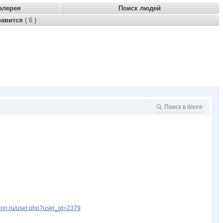
алерея
Поиск людей
равится
( 6 )
w.nn.ru/user.php?user_id=2379