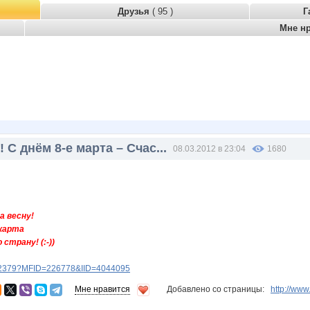
Друзья
( 95 )
Г
Мне н
С днём 8-е марта – Счас...
08.03.2012 в 23:04
1680
а весну!
 карта
страну! (:-))
ery2379?MFID=226778&IID=4044095
Мне нравится
Добавлено со страницы:
http://ww