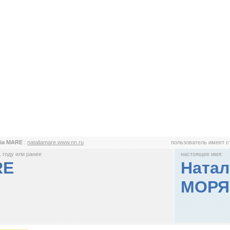
lia MARE
:
nataliamare.www.nn.ru
пользователь имеет 
 году или ранее
настоящее имя:
RE
Натал
МОРЯ