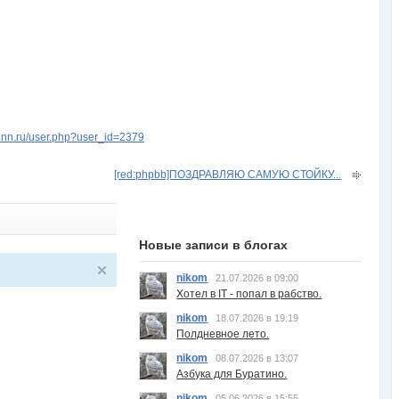
w.nn.ru/user.php?user_id=2379
[red:phpbb]ПОЗДРАВЛЯЮ САМУЮ СТОЙКУ...
Новые записи в блогах
nikom
21.07.2026 в 09:00
Хотел в IT - попал в рабство.
nikom
18.07.2026 в 19:19
Полдневное лето.
nikom
08.07.2026 в 13:07
Азбука для Буратино.
nikom
05.06.2026 в 15:55