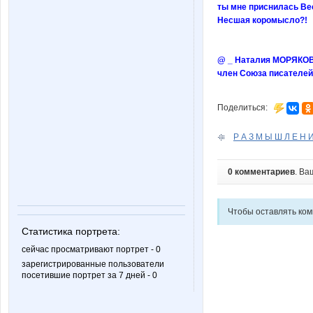
ты мне приснилась Ве
Несшая коромысло?!
@ _ Наталия МОРЯКО
член Союза писателей
Поделиться:
Р А З М Ы Ш Л Е Н И 
0 комментариев
. Ва
Чтобы оставлять ко
Статистика портрета:
сейчас просматривают портрет - 0
зарегистрированные пользователи
посетившие портрет за 7 дней - 0