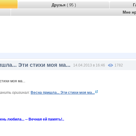
Друзья
( 95 )
Г
Мне н
шла... Эти стихи моя ма...
14.04.2013 в 16:46
1782
анить оригинал:
Весна пришла... Эти стихи моя ма...
нь любила... -- Вечная ей память!..