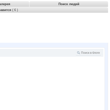
алерея
Поиск людей
равится
( 6 )