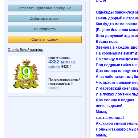
С О Н
Отправить приватное сообщение
Однажды приснился мн
Очень добрый и стран
Добавить в друзья
Как будто мама пошла
Игнорировать
(Еще не была она мамой
Шла девушкой хрупкой.
Сделать подарок
Весны пора
Звенела в каждом дво
Огонёк Белой пантеры
На коромысле висят д
популярность:
По солнцу в каждом ве
4882 место
Под ведрами гибко гне
рейтинг
5426
?
Два солнца плещутся в
А на небе такая голуби
Привилегированный
Что красит синькой вес
пользователь
9
уровня
И мартовский снег ско
И в лужах ломтики льд
Два солнца в ведрах
невешь домой,
Мама,
как ты молода!
Ах, какой удивительны
Полный тайного смыс
Мама,