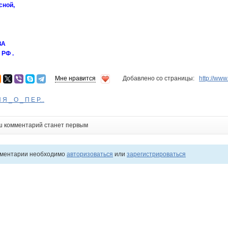
сной,
ВА
 РФ .
Мне нравится
Добавлено со страницы:
http://ww
Я _ О _ П Е Р...
ш комментарий станет первым
мментарии необходимо
авторизоваться
или
зарегистрироваться