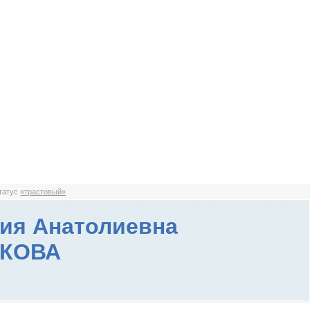
статус
«трастовый»
ия Анатолиевна
КОВА