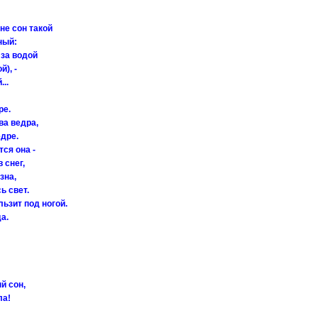
е сон такой
ный:
 за водой
), -
..
ре.
ва ведра,
дре.
тся она -
 снег,
зна,
ь свет.
льзит под ногой.
а.
й сон,
ла!