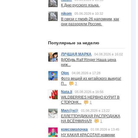
К Дню русского языка.
nikom
05.06.2026 в 10:32
В связи с пмэф-26 напомним, как
они раззоряли Россию.
Популярные за неделю
ЛУЧШАЯ МАРКА
04.08.2026 в 16:02
[b]Обувь Ralf Ringer Наша цена
ниж...
Olgs
04.08.2026 в 17:28
Фото вещей из китайского выкупа!
П...
3
Nata.li
05.08.2026 в 16:56
WILDBERRIES НЕРВНО КУРИТ В
СТОРОНК...
1
Мил@н@
01.08.2026 в 13:22
ЕЛЛЕТТО!!!ДИКАЯ РАСПРОДАЖА
НА ВСЁ!!!ФИНАЛ!
1
комсомолочка
01.08.2026 в 13:45
НУ КАКАЯ КРАСОТА!!! новинки