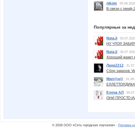
nikom
05.06.202
В связи с пмэф-
Популярные за не
Nata.li
30.07.202
НУ ЧТО!!! ЗАБИ
Nata.li
30.07.202
Хороший жакет вс
Лана2212
31.07
Сбор заказов. Ve
Мил@н@
01.08
ЕЛЛЕТТО!!!ДИК
Елена АЛ
30.07
ОНИ ПРОСТО ИД
© 2026 ООО «Сеть городских порталов» ·
Реклама н