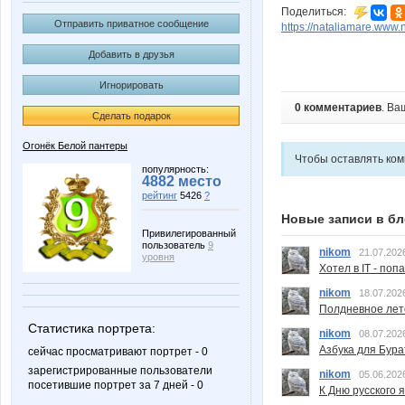
Поделиться:
Отправить приватное сообщение
https://nataliamare.www.n
Добавить в друзья
Игнорировать
0 комментариев
. Ва
Сделать подарок
Огонёк Белой пантеры
Чтобы оставлять ко
популярность:
4882 место
рейтинг
5426
?
Новые записи в бл
Привилегированный
пользователь
9
nikom
21.07.202
уровня
Хотел в IT - поп
nikom
18.07.202
Полдневное лет
Статистика портрета:
nikom
08.07.202
Азбука для Бура
сейчас просматривают портрет - 0
зарегистрированные пользователи
nikom
05.06.202
посетившие портрет за 7 дней - 0
К Дню русского 